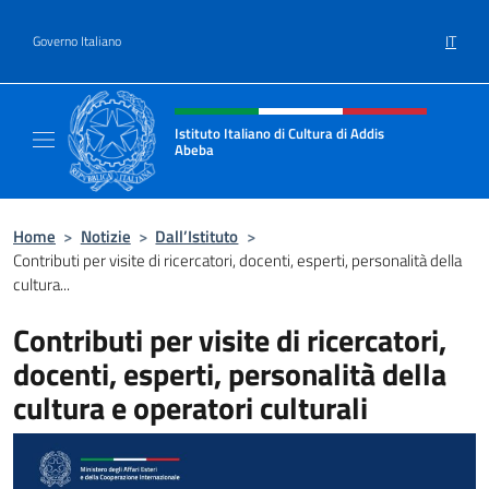
Salta al contenuto
IT
Governo Italiano
Intestazione sito, social e menù
Istituto Italiano di Cultura di Addis
Abeba
Il sito ufficiale dell'Istituto Italiano di Cult
Home
>
Notizie
>
Dall’Istituto
>
Contributi per visite di ricercatori, docenti, esperti, personalità della
cultura...
Contributi per visite di ricercatori,
docenti, esperti, personalità della
cultura e operatori culturali