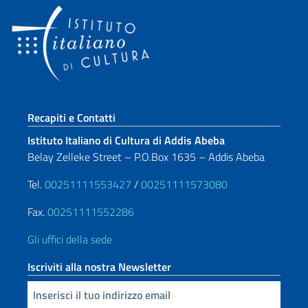
Sezione footer
Recapiti e Contatti
Istituto Italiano di Cultura di Addis Abeba
Belay Zelleke Street – P.O.Box 1635 – Addis Abeba
Tel.
00251111553427
/
00251111573080
Fax.
00251111552286
Gli uffici della sede
Iscriviti alla nostra Newsletter
Inserisci la tua email