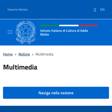
Salta al contenuto
IT
EN
Governo Italiano
Intestazione sito, social e menù
Istituto Italiano di Cultura di Addis
Abeba
Il sito ufficiale dell'Istituto Italiano di Cult
Home
>
Notizie
>
Multimedia
Multimedia
Naviga nella sezione