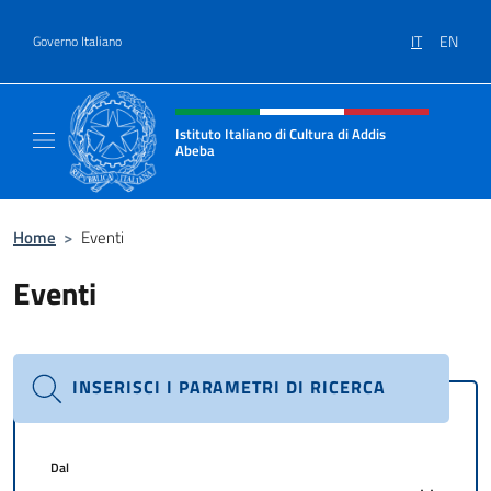
Salta al contenuto
IT
EN
Governo Italiano
Intestazione sito, social e menù
Istituto Italiano di Cultura di Addis
Abeba
Il sito ufficiale dell'Istituto Italiano di Cult
Home
>
Eventi
Eventi
INSERISCI I PARAMETRI DI RICERCA
Dal