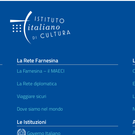
La Rete Farnesina
L
La Farnesina – il MAECI
C
La Rete diplomatica
E
Viaggiare sicuri
L
Dove siamo nel mondo
N
Le Istituzioni
A
Governo Italiano