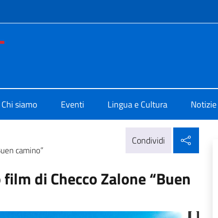
e menù
o di Cultura di Addis Abeba
Chi siamo
Eventi
Lingua e Cultura
Notizie
Condi
Condividi
“Buen camino”
o film di Checco Zalone “Buen