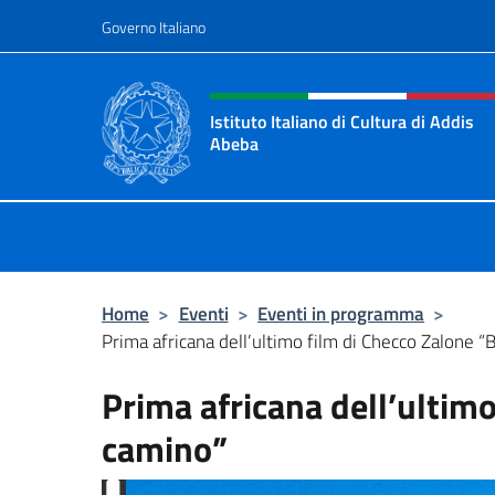
Salta al contenuto
Governo Italiano
Intestazione sito, social 
Istituto Italiano di Cultura di Addis
Abeba
Il sito ufficiale dell'Istituto Italian
Home
>
Eventi
>
Eventi in programma
>
Prima africana dell’ultimo film di Checco Zalone 
Prima africana dell’ultim
camino”