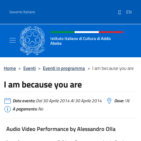
Salta al contenuto
IT
EN
Governo Italiano
Intestazione sito, social e menù
Istituto Italiano di Cultura di Addis
Abeba
Il sito ufficiale dell'Istituto Italiano di Cult
Home
>
Eventi
>
Eventi in programma
>
I am because you are
I am because you are
Data evento:
Dal 30 Aprile 2014 Al 30 Aprile 2014
Dove:
\N
A pagamento:
No
Audio Video Performance by Alessandro Olla