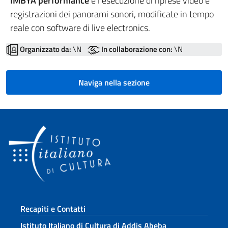
IMBYA performance
è l’esecuzione di riprese video e
registrazioni dei panorami sonori, modificate in tempo
reale con software di live electronics.
Organizzato da:
\N
In collaborazione con:
\N
Naviga nella sezione
Sezione footer
Recapiti e Contatti
Istituto Italiano di Cultura di Addis Abeba