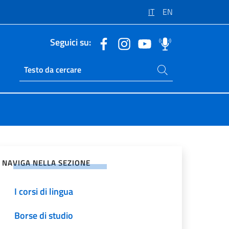
IT
EN
Seguici su:
Cerca nel sito
Ricerca sito live
vidi sui Social Network
NAVIGA NELLA SEZIONE
I corsi di lingua
Borse di studio