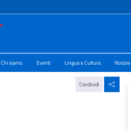
e menù
o di Cultura di Addis Abeba
Chi siamo
Eventi
Lingua e Cultura
Notizie
Condi
Condividi