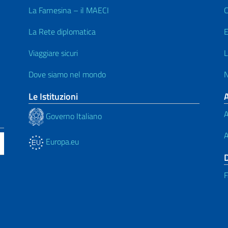
La Farnesina – il MAECI
C
La Rete diplomatica
E
Viaggiare sicuri
L
Dove siamo nel mondo
N
Le Istituzioni
A
Governo Italiano
A
Europa.eu
F