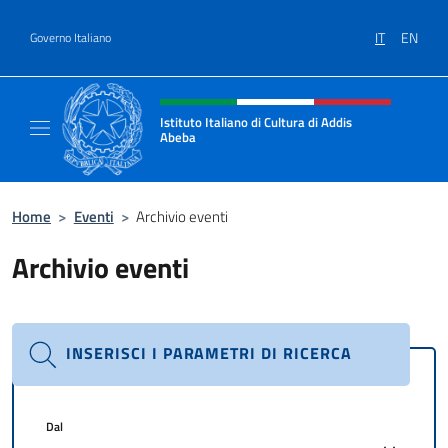
Salta al contenuto
IT
EN
Governo Italiano
Intestazione sito, social e menù
Istituto Italiano di Cultura di Addis
Abeba
Il sito ufficiale dell'Istituto Italiano di Cult
Home
>
Eventi
>
Archivio eventi
Archivio eventi
INSERISCI I PARAMETRI DI RICERCA
Dal