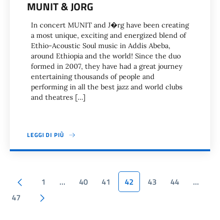
MUNIT & JORG
In concert MUNIT and J�rg have been creating
a most unique, exciting and energized blend of
Ethio-Acoustic Soul music in Addis Abeba,
around Ethiopia and the world! Since the duo
formed in 2007, they have had a great journey
entertaining thousands of people and
performing in all the best jazz and world clubs
and theatres […]
LEGGI DI PIÙ
Paginazione
Pagina precedente
1
…
40
41
42
43
44
…
Pagina successiva
47