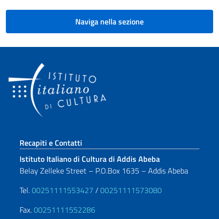
Naviga nella sezione
Sezione footer
Recapiti e Contatti
Istituto Italiano di Cultura di Addis Abeba
Belay Zelleke Street – P.O.Box 1635 – Addis Abeba
Tel.
00251111553427
/
00251111573080
Fax.
00251111552286