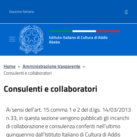
Salta al contenuto
IT
Governo Italiano
Intestazione sito, social e menù
Istituto Italiano di Cultura di Addis
Abeba
Il sito ufficiale dell'Istituto Italiano di Cult
Home
>
Amministrazione trasparente
>
Consulenti e collaboratori
Consulenti e collaboratori
Ai sensi dell’art. 15 comma 1 e 2 del d.lgs. 14/03/2013
n.33, in questa sezione vengono pubblicati gli incarichi
di collaborazione e consulenza conferiti nell’ultimo
quinquennio dall’Istituto Italiano di Cultura di Addis