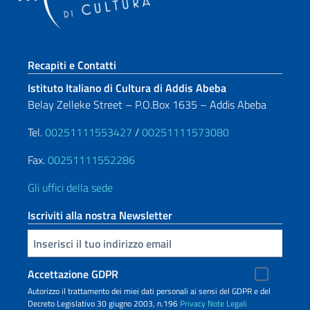
Sezione footer
Recapiti e Contatti
Istituto Italiano di Cultura di Addis Abeba
Belay Zelleke Street – P.O.Box 1635 – Addis Abeba
Tel.
00251111553427
/
00251111573080
Fax.
00251111552286
Gli uffici della sede
Iscriviti alla nostra Newsletter
Inserisci la tua email
Accettazione GDPR
Autorizzo il trattamento dei miei dati personali ai sensi del GDPR e del
Decreto Legislativo 30 giugno 2003, n.196
Privacy
Note Legali